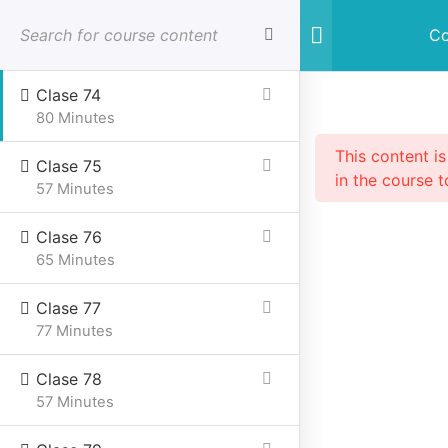
Clase 73
Iniciar sesión
Cerrar sesion
Co
90 Minutes
Clase 74
80 Minutes
This content i
Clase 75
in the course t
57 Minutes
Clase 76
SESIONES PRESENCIALES
CURSOS VIRTUALES
65 Minutes
Clase 77
77 Minutes
Home
Cursos online
Online
Constelaciones Familiares
Clase 78
57 Minutes