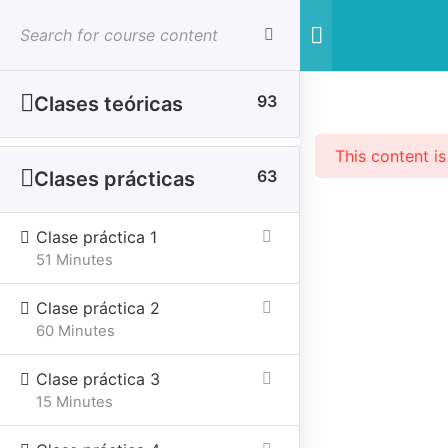
Iniciar sesión
Cerrar sesion
93
Clases teóricas
This content i
63
Clases prácticas
SESIONES PRESENCIALES
CURSOS VIRTUALES
Clase práctica 1
51 Minutes
Clase práctica 2
60 Minutes
Clase práctica 3
15 Minutes