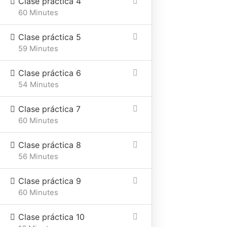
Clase práctica 4
60 Minutes
Clase práctica 5
59 Minutes
Home
Cursos online
Online
Clase práctica 6
Constelaciones Familiares
54 Minutes
Clase práctica 7
60 Minutes
Ubicación
Email
Telefono
Clase práctica 8
56 Minutes
Mar del
elizabethdodero2@gmail.c
+54
plata
9
Clase práctica 9
2236
60 Minutes
20-
1145
Clase práctica 10