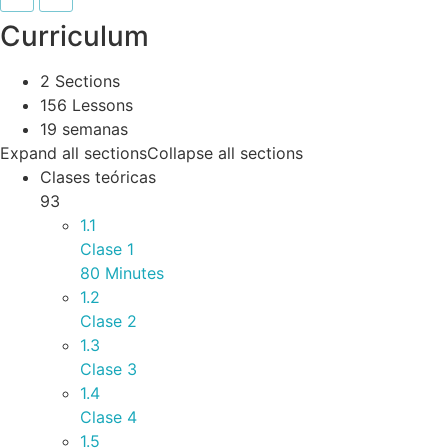
Curriculum
2 Sections
156 Lessons
19 semanas
Expand all sections
Collapse all sections
Clases teóricas
93
1.1
Clase 1
80 Minutes
1.2
Clase 2
1.3
Clase 3
1.4
Clase 4
1.5