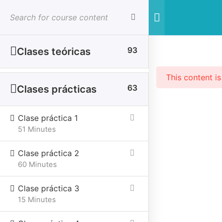
Iniciar sesión
Cerrar sesion
93
Clases teóricas
This content i
63
Clases prácticas
SESIONES PRESENCIALES
CURSOS VIRTUALES
Clase práctica 1
51 Minutes
Clase práctica 2
60 Minutes
Clase práctica 3
15 Minutes