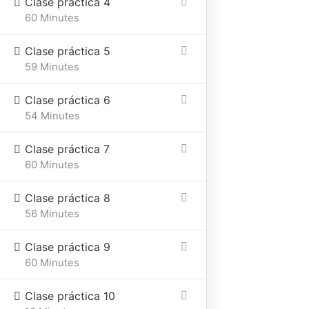
Clase práctica 4
60 Minutes
Clase práctica 5
59 Minutes
Home
Cursos online
Online
Clase práctica 6
Constelaciones Familiares
54 Minutes
Clase práctica 7
60 Minutes
Ubicación
Email
Telefono
Clase práctica 8
Mar del
elizabethdodero2@gmail.c
+54
56 Minutes
plata
9
Clase práctica 9
2236
60 Minutes
20-
1145
Clase práctica 10