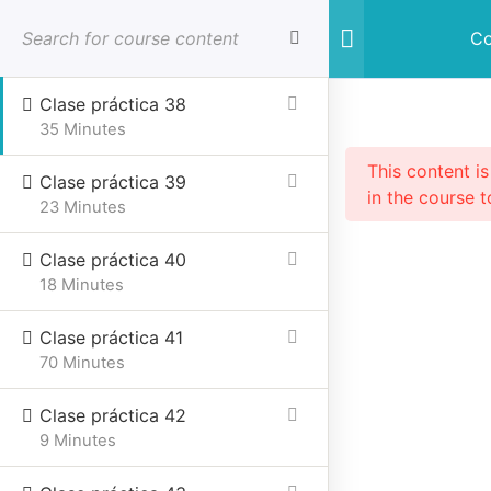
Clase práctica 37
Iniciar sesión
Cerrar sesion
Co
29 Minutes
Clase práctica 38
35 Minutes
This content i
Clase práctica 39
in the course t
23 Minutes
Clase práctica 40
SESIONES PRESENCIALES
CURSOS VIRTUALES
18 Minutes
Clase práctica 41
70 Minutes
Home
Cursos online
Online
Constelaciones Familiares
Clase práctica 42
9 Minutes